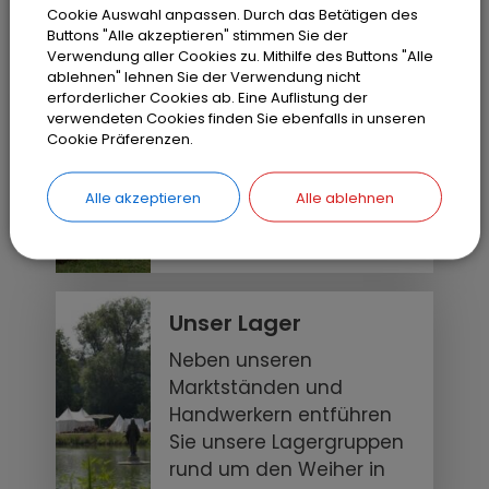
öffentlichen Nahverkehr.
Cookie Auswahl anpassen. Durch das Betätigen des
Buttons "Alle akzeptieren" stimmen Sie der
Verwendung aller Cookies zu. Mithilfe des Buttons "Alle
ablehnen" lehnen Sie der Verwendung nicht
Unser
erforderlicher Cookies ab. Eine Auflistung der
Mittelaltermarkt
verwendeten Cookies finden Sie ebenfalls in unseren
Cookie Präferenzen.
Auf unserem Markt finden
Sie verschiedenste
Alle akzeptieren
Alle ablehnen
Händler und Handwerker
und ihre Produkte.
Unser Lager
Neben unseren
Marktständen und
Handwerkern entführen
Sie unsere Lagergruppen
rund um den Weiher in