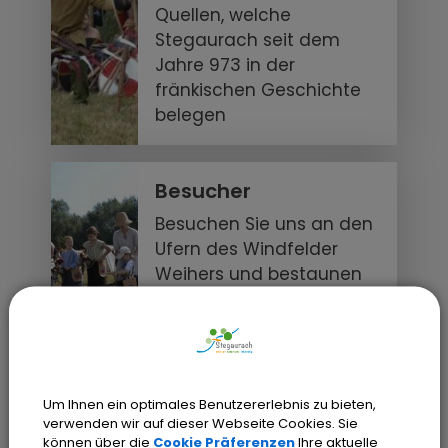
Quellen, welche
Stegaurach seit dem
Jahre 973 in der
fränkischen Geschichte
belegen
Besucher
Besuchen Sie uns an den
Ufern des Windfelder
Weihers und bestaunen
Sie längst vergessene
Zeiten.
Anreise
Um Ihnen ein optimales Benutzererlebnis zu bieten,
verwenden wir auf dieser Webseite Cookies. Sie
Bitte nutzen Sie den
können über die
Cookie Präferenzen
Ihre aktuelle