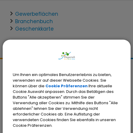
Gewerbeflächen
Branchenbuch
Geschenkkarte
Kontakt
Um Ihnen ein optimales Benutzererlebnis zu bieten,
verwenden wir auf dieser Webseite Cookies. Sie
Gemeinde Stegaurach
können über die
Cookie Präferenzen
Ihre aktuelle
Schloßplatz 1
Cookie Auswahl anpassen. Durch das Betätigen des
96135 Stegaurach
Buttons "Alle akzeptieren" stimmen Sie der
Verwendung aller Cookies zu. Mithilfe des Buttons "Alle
Tel.:
(0951) 99222-0
ablehnen" lehnen Sie der Verwendung nicht
erforderlicher Cookies ab. Eine Auflistung der
Fax: (0951) 99222-66
verwendeten Cookies finden Sie ebenfalls in unseren
E-Mail:
verwaltung@stegaurach.de
Cookie Präferenzen.