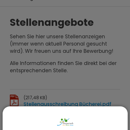
Stellenangebote
Sehen Sie hier unsere Stellenanzeigen
(immer wenn aktuell Personal gesucht
wird). Wir freuen uns auf Ihre Bewerbung!
Alle Informationen finden Sie direkt bei der
entsprechenden Stelle.
(217,48 KB)
Stellenausschreibung Bücherei.pdf
(529,88 KB)