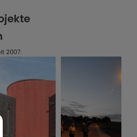
rojekte
h
it 2007: