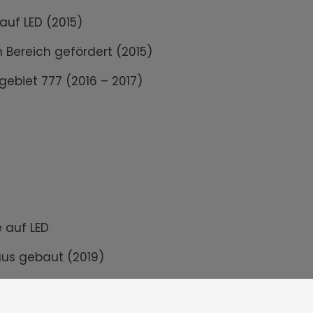
uf LED (2015)
Bereich gefördert (2015)
biet 777 (2016 – 2017)
)
 auf LED
aus gebaut (2019)
nbeleuchtung, Preis bekommen (2021 - 2022)