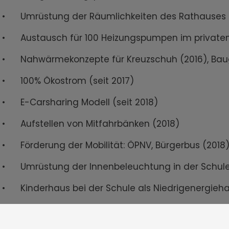
• Umrüstung der Räumlichkeiten des Rathauses a
• Austausch für 100 Heizungspumpen im privaten 
• Nahwärmekonzepte für Kreuzschuh (2016), Bauge
• 100% Ökostrom (seit 2017)
• E-Carsharing Modell (seit 2018)
• Aufstellen von Mitfahrbänken (2018)
• Förderung der Mobilität: ÖPNV, Bürgerbus (2018
• Umrüstung der Innenbeleuchtung in der Schule
• Kinderhaus bei der Schule als Niedrigenergieh
• Umstellung auf insektenfreundliche LED-Straße