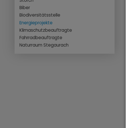
Storch
Biber
Biodiversitätsstelle
Energieprojekte
Klimaschutzbeauftragte
Fahrradbeauftragte
Naturraum Stegaurach