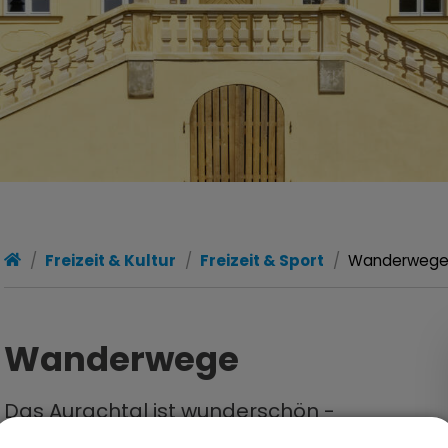
Freizeit & Kultur
Freizeit & Sport
Wanderweg
Wanderwege
Das Aurachtal ist wunderschön -
Wanderer können auf den