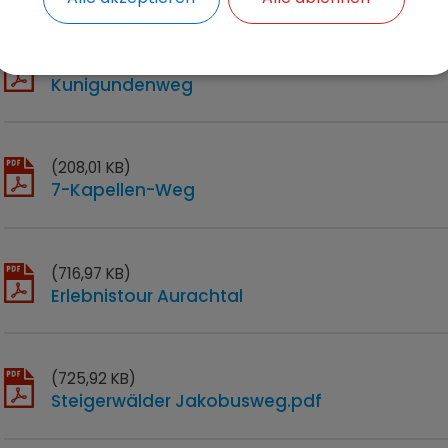
(200,09 KB)
Kunigundenweg
(208,01 KB)
7-Kapellen-Weg
(716,97 KB)
Erlebnistour Aurachtal
(725,92 KB)
Steigerwälder Jakobusweg.pdf