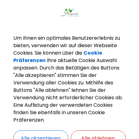
verschiedenen Wanderwegen in der
Gemeinde Stegaurach wahre
Naturerlebnisse erfahren.
Um Ihnen ein optimales Benutzererlebnis zu
bieten, verwenden wir auf dieser Webseite
Entdecken Sie doch die eine oder andere Route!
Cookies. Sie können über die
Cookie
Die genauen Wegführungen finden Sie in den
Präferenzen
Ihre aktuelle Cookie Auswahl
PDFs unten.
anpassen. Durch das Betätigen des Buttons
"Alle akzeptieren" stimmen Sie der
Neu ausgezeichnet wurde kürzlich der
Verwendung aller Cookies zu. Mithilfe des
Wanderweg S1 mit einer 9,3 km langen,
Buttons "Alle ablehnen" lehnen Sie der
familienfreundlichen Runde beginnend an der Sieb
Verwendung nicht erforderlicher Cookies ab.
(Themenpfad der Artenvielfalt) und Seehöflein wie
Eine Auflistung der verwendeten Cookies
Wegführung, eine Beschreibung und Fotos vom S1 
finden Sie ebenfalls in unseren Cookie
Steigerwald:
Präferenzen.
https://www.steigerwald-naturpark.de/wandern/to
Alle akzeptieren
Alle ablehnen