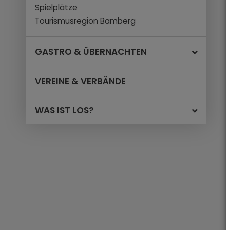
Spielplätze
Tourismusregion Bamberg
GASTRO & ÜBERNACHTEN
VEREINE & VERBÄNDE
WAS IST LOS?