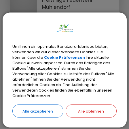
Freiwillige Feuerwehr
Mühlendorf
STEGAURACH
FFW Stegaurach
Freiwillige Feuerwehr
Um Ihnen ein optimales Benutzererlebnis zu bieten,
Stegaurach
verwenden wir auf dieser Webseite Cookies. Sie
können über die
Cookie Präferenzen
Ihre aktuelle
Cookie Auswahl anpassen. Durch das Betätigen des
Buttons "Alle akzeptieren" stimmen Sie der
STEGAURACH-HARTLANDEN
Verwendung aller Cookies zu. Mithilfe des Buttons "Alle
FFW Stegaurach,
ablehnen" lehnen Sie der Verwendung nicht
erforderlicher Cookies ab. Eine Auflistung der
Löschgruppe Hartlanden
verwendeten Cookies finden Sie ebenfalls in unseren
Löschgruppe Hartlanden
Cookie Präferenzen.
Alle akzeptieren
Alle ablehnen