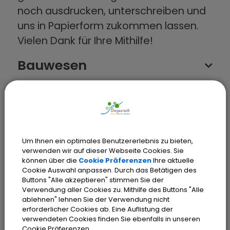
noch ausdrucken, unterschreiben und
uns in Papierform zukommen lassen.
Vielen Dank für Ihre Mithilfe!
Bauwesen
Einwohnerwesen
Gewerbewesen
Um Ihnen ein optimales Benutzererlebnis zu bieten,
verwenden wir auf dieser Webseite Cookies. Sie
können über die
Cookie Präferenzen
Ihre aktuelle
Öffentlichkeitsarbeit -
Cookie Auswahl anpassen. Durch das Betätigen des
Buttons "Alle akzeptieren" stimmen Sie der
Vereine
Verwendung aller Cookies zu. Mithilfe des Buttons "Alle
ablehnen" lehnen Sie der Verwendung nicht
erforderlicher Cookies ab. Eine Auflistung der
Sicherheit und Ordnung
verwendeten Cookies finden Sie ebenfalls in unseren
Cookie Präferenzen.