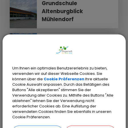
Grundschule
Altenburgblick
Mühlendorf
STEGAURACH
Grundschule
Altenburgblick
Stegaurach
Um Ihnen ein optimales Benutzererlebnis zu bieten,
verwenden wir auf dieser Webseite Cookies. Sie
können über die
Cookie Präferenzen
Ihre aktuelle
Cookie Auswahl anpassen. Durch das Betätigen des
STEGAURACH
Buttons "Alle akzeptieren" stimmen Sie der
Mittelschule
Verwendung aller Cookies zu. Mithilfe des Buttons "Alle
Altenburgblick
ablehnen" lehnen Sie der Verwendung nicht
erforderlicher Cookies ab. Eine Auflistung der
Stegaurach
verwendeten Cookies finden Sie ebenfalls in unseren
Cookie Präferenzen.