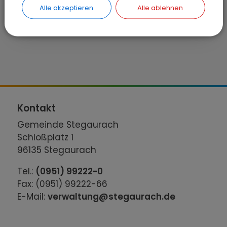
STEGAURACH
Alle akzeptieren
Alle ablehnen
Offene Ganztagsschule
Kontakt
Gemeinde Stegaurach
Schloßplatz 1
96135 Stegaurach
Tel.:
(0951) 99222-0
Fax: (0951) 99222-66
E-Mail:
verwaltung@stegaurach.de