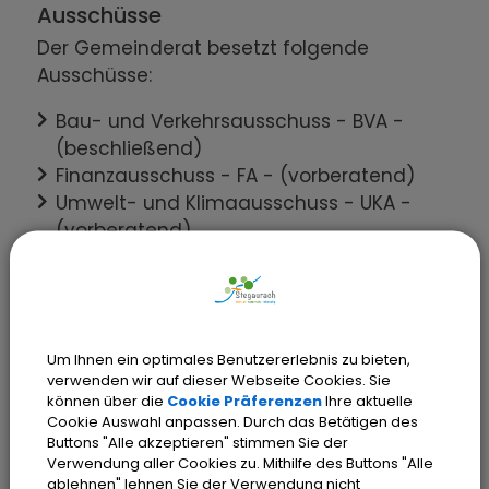
Ausschüsse
Der Gemeinderat besetzt folgende
Ausschüsse:
Bau- und Verkehrsausschuss - BVA -
(beschließend)
Finanzausschuss - FA - (vorberatend)
Umwelt- und Klimaausschuss - UKA -
(vorberatend)
Ausschuss für Soziales, Bildung, Kultur und
Sport - ASBKS - (vorberatend)
Rechnungsprüfungsausschuss - RPA -
Weitere Informationen zur Besetzung der
Um Ihnen ein optimales Benutzererlebnis zu bieten,
verwenden wir auf dieser Webseite Cookies. Sie
Ausschüsse
können über die
Cookie Präferenzen
Ihre aktuelle
Cookie Auswahl anpassen. Durch das Betätigen des
Buttons "Alle akzeptieren" stimmen Sie der
Verwendung aller Cookies zu. Mithilfe des Buttons "Alle
Gemeinde Stegaurach - Gemeinderat
ablehnen" lehnen Sie der Verwendung nicht