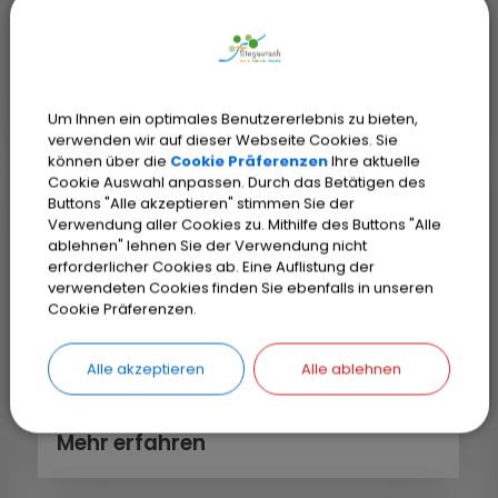
Wichtiges und Interessantes in der
Übersicht.
Mehr erfahren
Um Ihnen ein optimales Benutzererlebnis zu bieten,
verwenden wir auf dieser Webseite Cookies. Sie
können über die
Cookie Präferenzen
Ihre aktuelle
Cookie Auswahl anpassen. Durch das Betätigen des
Buttons "Alle akzeptieren" stimmen Sie der
Ansprechpartner
Verwendung aller Cookies zu. Mithilfe des Buttons "Alle
ablehnen" lehnen Sie der Verwendung nicht
Bitte wählen Sie Ihren passenden
erforderlicher Cookies ab. Eine Auflistung der
Ansprechpartner in der Gemeinde
verwendeten Cookies finden Sie ebenfalls in unseren
Cookie Präferenzen.
Stegaurach aus unserer Liste aus. Wir
sind gerne zu unseren Öffnungszeiten
für Sie da!
Alle akzeptieren
Alle ablehnen
Mehr erfahren