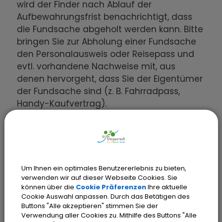
wird der Finder nach Ablauf der
Aufbewahrungsfrist benachrichtigt, dass
die Fundsache abgeholt werden kann. Bitte
bringen Sie zur Abholung einer Fundsache
den Personalausweis oder Reisepass und
evtl. vorhandene Nachweise mit, aus
denen hervorgeht, dass Sie der Eigentümer
der Fundsache sind (z. B. Fahrradpass,
Handy-Kaufvertrag).
Hier sehen Sie die Fundsachen aus den
vergangenen sechs Monaten:
Um Ihnen ein optimales Benutzererlebnis zu bieten,
Eon Schlüsselband Fa.
verwenden wir auf dieser Webseite Cookies. Sie
können über die
Cookie Präferenzen
Ihre aktuelle
Nöth Stegaurach
Cookie Auswahl anpassen. Durch das Betätigen des
Buttons "Alle akzeptieren" stimmen Sie der
mit zwei Schlüsseln
Verwendung aller Cookies zu. Mithilfe des Buttons "Alle