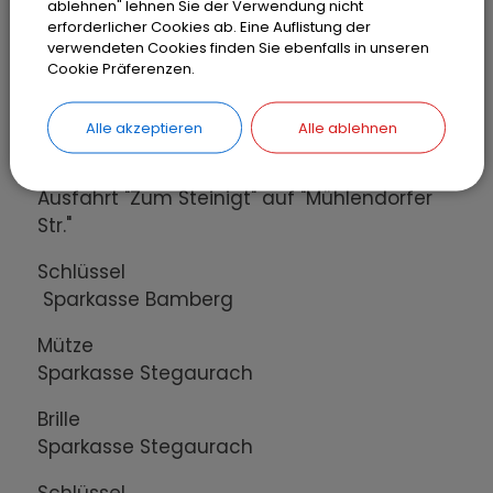
ablehnen" lehnen Sie der Verwendung nicht
Schlüssel
erforderlicher Cookies ab. Eine Auflistung der
verwendeten Cookies finden Sie ebenfalls in unseren
Kirchplatz Stegaurach
Cookie Präferenzen.
Jeansjacke
Ehrhard-Uhlig-Straße
Alle akzeptieren
Alle ablehnen
Sonnenbrille
Ausfahrt "Zum Steinigt" auf "Mühlendorfer
Str."
Schlüssel
Sparkasse Bamberg
Mütze
Sparkasse Stegaurach
Brille
Sparkasse Stegaurach