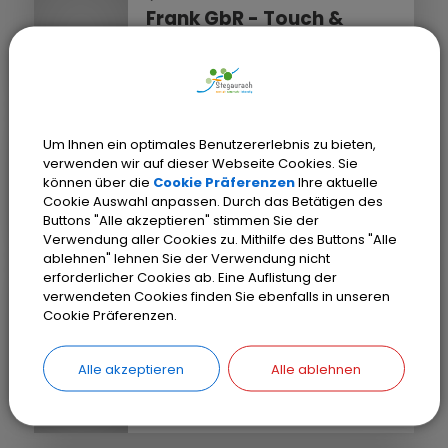
Frank GbR - Touch &
Relax
Massagen & Prävention
Um Ihnen ein optimales Benutzererlebnis zu bieten,
STEGAURACH
verwenden wir auf dieser Webseite Cookies. Sie
Gerbig (Therapie am Eck)
können über die
Cookie Präferenzen
Ihre aktuelle
Krankengymnastik und
Cookie Auswahl anpassen. Durch das Betätigen des
Buttons "Alle akzeptieren" stimmen Sie der
Physiotherapie
Verwendung aller Cookies zu. Mithilfe des Buttons "Alle
ablehnen" lehnen Sie der Verwendung nicht
erforderlicher Cookies ab. Eine Auflistung der
verwendeten Cookies finden Sie ebenfalls in unseren
STEGAURACH-DEBRING
Cookie Präferenzen.
Grunwald-Fischer
Alexandra
Alle akzeptieren
Alle ablehnen
Krankengymnastik und
Physiotherapie