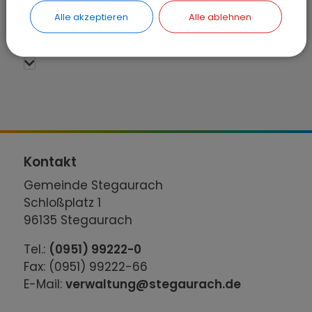
"Mittelberg"
Alle akzeptieren
Alle ablehnen
Kontakt
Gemeinde Stegaurach
Schloßplatz 1
96135 Stegaurach
Tel.:
(0951) 99222-0
Fax: (0951) 99222-66
E-Mail:
verwaltung@stegaurach.de