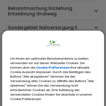
Bekanntmachung Entziehung
Entwidmung Grubweg
Sondergebiet Nahversorgung II
Krug Gelände
Windfelder Areal
Um Ihnen ein optimales Benutzererlebnis zu bieten,
verwenden wir auf dieser Webseite Cookies. Sie
können über die
Cookie Präferenzen
Ihre aktuelle
Unterhalb des Schloßberges
Cookie Auswahl anpassen. Durch das Betätigen des
Buttons "Alle akzeptieren" stimmen Sie der
Verwendung aller Cookies zu. Mithilfe des Buttons "Alle
2. Änderung und Erweiterung
ablehnen" lehnen Sie der Verwendung nicht
vorhabenbezogener Bebauungsplan
erforderlicher Cookies ab. Eine Auflistung der
(vBBP) "Sondergebiet Nahversorgung"
verwendeten Cookies finden Sie ebenfalls in unseren
mit 1. Änderung Bebauungs- und
Cookie Präferenzen.
Grünordnungsplan (BBP/GOP)