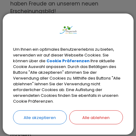
haben Freude an unserem neuen
Erscheinungsbild!
Die Gemeinde Stegaurach liegt direkt am
Rande der Weltkulturerbestadt Bamberg
und unsere knapp über 7.000 Einwohner in
10 Ortsteilen finden bei uns alles, was für
Um Ihnen ein optimales Benutzererlebnis zu bieten,
den Lebensbedarf notwendig ist. Die gute
verwenden wir auf dieser Webseite Cookies. Sie
können über die
Cookie Präferenzen
Ihre aktuelle
Stadtbusverbindung eröffnet weitere
Cookie Auswahl anpassen. Durch das Betätigen des
Möglichkeiten. Das vielfältige Angebot
Buttons "Alle akzeptieren" stimmen Sie der
unserer Vereine, Institutionen (mit allen
Verwendung aller Cookies zu. Mithilfe des Buttons "Alle
ablehnen" lehnen Sie der Verwendung nicht
wichtigen Einrichtungen, insbesondere
erforderlicher Cookies ab. Eine Auflistung der
auch für Kinder, Jugendliche und
verwendeten Cookies finden Sie ebenfalls in unseren
Senioren) und Kirchen stärkt das
Cookie Präferenzen.
Gemeinwesen und macht die Gemeinde
Stegaurach:
Alle akzeptieren
Alle ablehnen
liebenswert, lebenswert, traditionsreich und
modern.