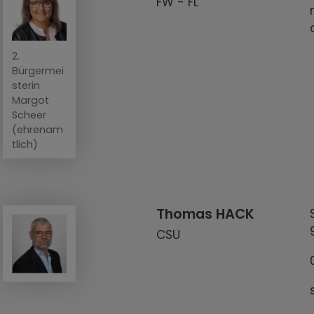
FW - FL
2.
Bürgermei
sterin
Margot
Scheer
(ehrenam
tlich)
Thomas HACK
CSU