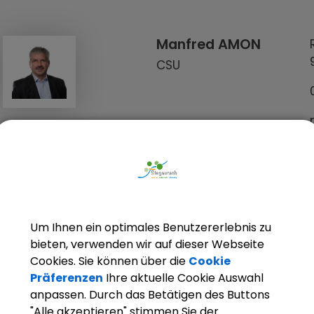
Manfred AMON
CSU
Um Ihnen ein optimales Benutzererlebnis zu
Ewald BURKART
bieten, verwenden wir auf dieser Webseite
FW - FL
Cookies. Sie können über die
Cookie
Präferenzen
Ihre aktuelle Cookie Auswahl
anpassen. Durch das Betätigen des Buttons
"Alle akzeptieren" stimmen Sie der