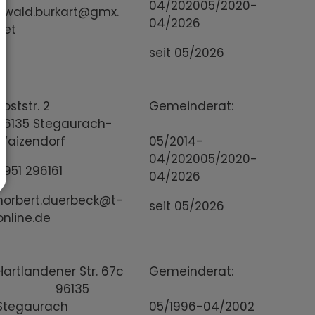
04/202005/2020-
ewald.burkart@gmx.
04/2026
net
seit 05/2026
Poststr. 2
Gemeinderat:
96135 Stegaurach-
Waizendorf
05/2014-
04/202005/2020-
0951 296161
04/2026
norbert.duerbeck@t-
seit 05/2026
online.de
Hartlandener Str. 67c
Gemeinderat:
96135
Stegaurach
05/1996-04/2002