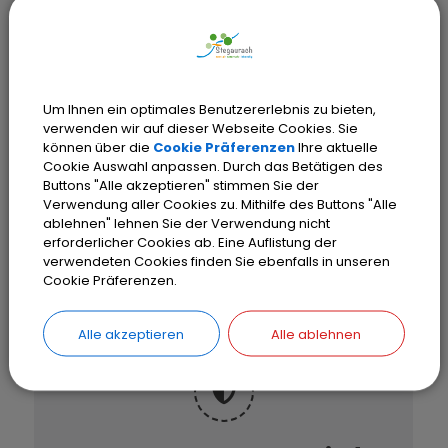
Website:
www.feuerwehr-stegaurach.de
Anschrift
Ringstr.
43
Um Ihnen ein optimales Benutzererlebnis zu bieten,
96135
Stegaurach-Hartlanden
verwenden wir auf dieser Webseite Cookies. Sie
können über die
Cookie Präferenzen
Ihre aktuelle
Cookie Auswahl anpassen. Durch das Betätigen des
Löschgruppe Hartlanden
Buttons "Alle akzeptieren" stimmen Sie der
Verwendung aller Cookies zu. Mithilfe des Buttons "Alle
Fahrezugausstattung: 1 x
ablehnen" lehnen Sie der Verwendung nicht
Mannschaftstransportwagen (MTW)
erforderlicher Cookies ab. Eine Auflistung der
verwendeten Cookies finden Sie ebenfalls in unseren
Cookie Präferenzen.
Alle akzeptieren
Alle ablehnen