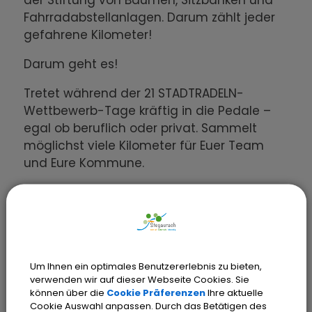
der Stiftung von Bäumen, Sitzbänken und
Fahrradabstellanlagen. Darum zählt jeder
gefahrene Kilometer!
Darum geht es!
Tretet während der 21 STADTRADELN-
Wettbewerb-Tage kräftig in die Pedale –
egal ob beruflich oder privat. Sammelt
möglichst viele Kilometer für Euer Team
und Eure Kommune.
Wer kann teilnehmen?
Alle Personen, die im Landkreis Bamberg
wohnen, arbeiten, zur Schule gehen oder in
einem Verein aktiv sind.
Um Ihnen ein optimales Benutzererlebnis zu bieten,
verwenden wir auf dieser Webseite Cookies. Sie
Wie nehmt Ihr teil?
können über die
Cookie Präferenzen
Ihre aktuelle
Cookie Auswahl anpassen. Durch das Betätigen des