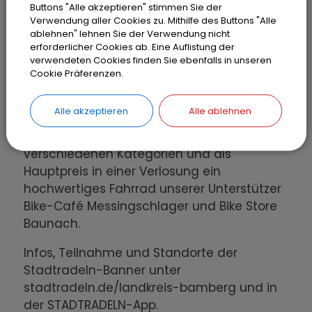
Meldet Euch online an, gründet ein Team
Buttons "Alle akzeptieren" stimmen Sie der
oder schließt Euch einem an. Radelt im
Verwendung aller Cookies zu. Mithilfe des Buttons "Alle
ablehnen" lehnen Sie der Verwendung nicht
Aktionszeitraum los und tragt Eure
erforderlicher Cookies ab. Eine Auflistung der
Kilometer online ein oder nutzt die
verwendeten Cookies finden Sie ebenfalls in unseren
STADTRADELN-App zur Aufzeichnung Eurer
Cookie Präferenzen.
Fahrten.
Alle akzeptieren
Alle ablehnen
Es winken für die Teilnehmerinnen und
Teilnehmer zudem attraktive Preise in
verschiedenen Kategorien und als
Hauptpreis in einer Verlosung ein
hochwertiges Fahrrad unserer Unterstützer
Bike-Café Messingschlager und Bike Store
Baunach.
Infos, Teilnahme und Standorte der
Stadtradeln-Banner unter
stadtradeln.de/landkreis-bamberg und in
der STADTRADELN-App.