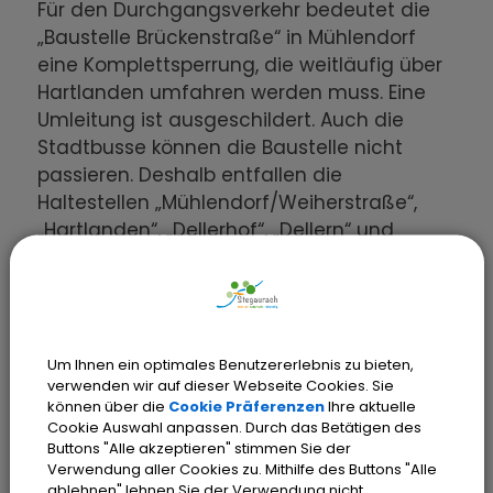
Für den Durchgangsverkehr bedeutet die
„Baustelle Brückenstraße“ in Mühlendorf
eine Komplettsperrung, die weitläufig über
Hartlanden umfahren werden muss. Eine
Umleitung ist ausgeschildert. Auch die
Stadtbusse können die Baustelle nicht
passieren. Deshalb entfallen die
Haltestellen „Mühlendorf/Weiherstraße“,
„Hartlanden“, „Dellerhof“, „Dellern“ und
„Stegaurach/Kirche“. Die Gemeinde
Stegaurach hat einen Busshuttle-Service
zwischen den Haltestellen „Hartlanden“ und
„Stegaurach/Luigi-Padovese-Platz“
Um Ihnen ein optimales Benutzererlebnis zu bieten,
eingerichtet, damit die Bürgerinnen und
verwenden wir auf dieser Webseite Cookies. Sie
Bürger der Gemeinde, die auf den
können über die
Cookie Präferenzen
Ihre aktuelle
Stadtbus angewiesen sind, weiterhin mobil
Cookie Auswahl anpassen. Durch das Betätigen des
bleiben. Die Anwohner aus Mühlendorf, die
Buttons "Alle akzeptieren" stimmen Sie der
Verwendung aller Cookies zu. Mithilfe des Buttons "Alle
den Stadtbus benutzen wollen, können an
ablehnen" lehnen Sie der Verwendung nicht