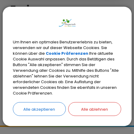
Freie
Kindergartenplätze
In der BRK-Kinderkrippe "Aurachgrund"
Um Ihnen ein optimales Benutzererlebnis zu bieten,
in Unteraurach sind ab September
verwenden wir auf dieser Webseite Cookies. Sie
auch Kindergartenplätze buchbar.
können über die
Cookie Präferenzen
Ihre aktuelle
Cookie Auswahl anpassen. Durch das Betätigen des
Buttons "Alle akzeptieren" stimmen Sie der
Verwendung aller Cookies zu. Mithilfe des Buttons "Alle
Anmeldungen telefonisch unter
ablehnen" lehnen Sie der Verwendung nicht
erforderlicher Cookies ab. Eine Auflistung der
015202437930 oder per Mail an
verwendeten Cookies finden Sie ebenfalls in unseren
kinderkrippe-aurachgrund.ba@brk.de.
Cookie Präferenzen.
Alle akzeptieren
Alle ablehnen