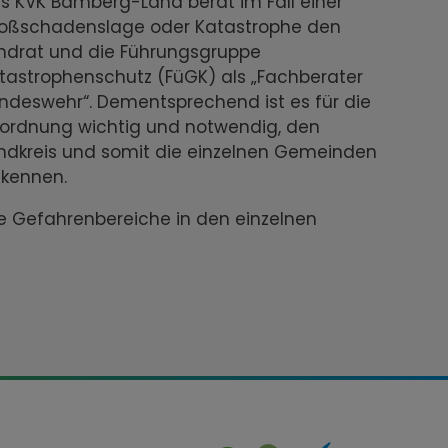
s KVK Bamberg-Land berät im Fall einer
oßschadenslage oder Katastrophe den
ndrat und die Führungsgruppe
tastrophenschutz (FüGK) als „Fachberater
ndeswehr“. Dementsprechend ist es für die
ordnung wichtig und notwendig, den
ndkreis und somit die einzelnen Gemeinden
 kennen.
he Gefahrenbereiche in den einzelnen