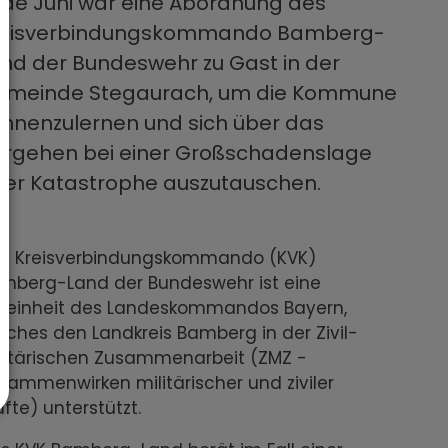
de Juni war eine Abordnung des
reisverbindungskommando Bamberg-
nd der Bundeswehr zu Gast in der
emeinde Stegaurach, um die Kommune
nnenzulernen und sich über das
rgehen bei einer Großschadenslage
er Katastrophe auszutauschen.
s Kreisverbindungskommando (KVK)
mberg-Land der Bundeswehr ist eine
ileinheit des Landeskommandos Bayern,
lches den Landkreis Bamberg in der Zivil-
litärischen Zusammenarbeit (ZMZ -
sammenwirken militärischer und ziviler
äfte) unterstützt.