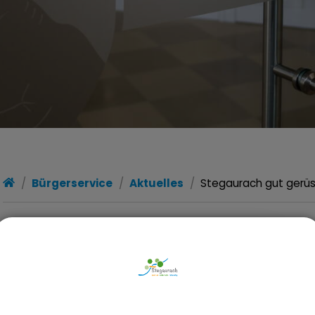
Bürgerservice
Aktuelles
Stegaurach gut gerüs
G
K