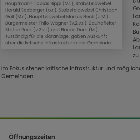
Da
Hauptmann Tobias Rippl (M.l.), Stabsfeldwebel
Gr
Harald Seeberger (o.r.), Stabsfeldwebel Christoph
La
Göll (M.r.), Hauptfeldwebel Markus Beck (o.M.).
Bürgermeister Thilo Wagner (v.2.v.r.), Bauhofleiter
Ka
Stefan Reck (v.2.v.l.) und Florian Dorn (M.),
Bu
zuständig für die Kläranlage, gaben Auskunft
Ab
über die kritische Infrastruktur in der Gemeinde.
La
zu
Im Fokus stehen kritische Infrastruktur und möglic
Gemeinden.
Öffnungszeiten