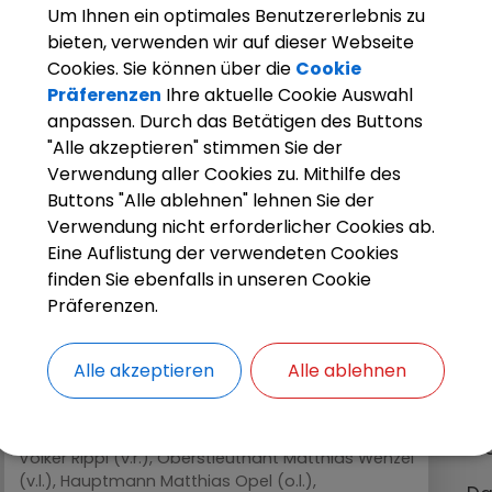
En
Um Ihnen ein optimales Benutzererlebnis zu
K
bieten, verwenden wir auf dieser Webseite
La
Cookies. Sie können über die
Cookie
Präferenzen
Ihre aktuelle Cookie Auswahl
G
anpassen. Durch das Betätigen des Buttons
ke
"Alle akzeptieren" stimmen Sie der
Vo
Verwendung aller Cookies zu. Mithilfe des
od
Buttons "Alle ablehnen" lehnen Sie der
Verwendung nicht erforderlicher Cookies ab.
Eine Auflistung der verwendeten Cookies
finden Sie ebenfalls in unseren Cookie
Da
Präferenzen.
Ba
Te
we
Alle akzeptieren
Alle ablehnen
mi
Foto: Besprachen sich für den Katastrophenfall
Zu
mit der Gemeinde Stegaurach: Oberstleutnant
Kr
Volker Rippl (v.r.), Oberstleutnant Matthias Wenzel
(v.l.), Hauptmann Matthias Opel (o.l.),