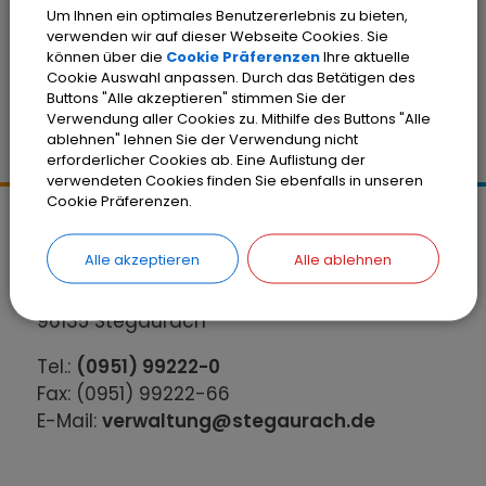
diesjähgire Ehrungsabend findet am
Um Ihnen ein optimales Benutzererlebnis zu bieten,
Donnerstag, den 16. Juli 2026, um 18.00 Uhr
verwenden wir auf dieser Webseite Cookies. Sie
im Bürgersaal statt.
können über die
Cookie Präferenzen
Ihre aktuelle
Cookie Auswahl anpassen. Durch das Betätigen des
Buttons "Alle akzeptieren" stimmen Sie der
Verwendung aller Cookies zu. Mithilfe des Buttons "Alle
ablehnen" lehnen Sie der Verwendung nicht
erforderlicher Cookies ab. Eine Auflistung der
verwendeten Cookies finden Sie ebenfalls in unseren
Cookie Präferenzen.
Kontakt
Alle akzeptieren
Alle ablehnen
Gemeinde Stegaurach
Schloßplatz 1
96135 Stegaurach
Tel.:
(0951) 99222-0
Fax: (0951) 99222-66
E-Mail:
verwaltung@stegaurach.de