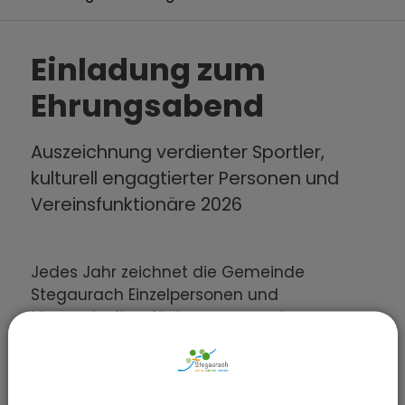
Einladung zum
Ehrungsabend
Auszeichnung verdienter Sportler,
kulturell engagtierter Personen und
Vereinsfunktionäre 2026
Jedes Jahr zeichnet die Gemeinde
Stegaurach Einzelpersonen und
Mannschaften für hervorragende
sportliche Leistungen aus. Ebenso werden
langjährige Vereinsfunktionäre und
Kulturschaffende ausgezeichnet. Der