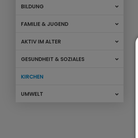
BILDUNG
FAMILIE & JUGEND
AKTIV IM ALTER
GESUNDHEIT & SOZIALES
KIRCHEN
UMWELT