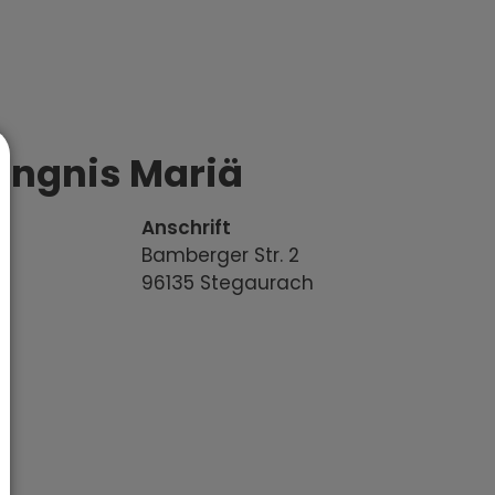
ängnis Mariä
Anschrift
Bamberger Str.
2
96135
Stegaurach