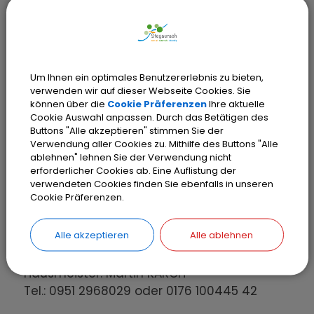
oder von örtlichen Vereinen und
Gruppierungen genutzt werden. Es können
Tische und Stühle für bis zu 199 Personen
aufgestellt werden. Im oberen
(Aufstockungs-)Bereich sind auf einer
Um Ihnen ein optimales Benutzererlebnis zu bieten,
Fläche von ca. 85 qm Jugendräume
verwenden wir auf dieser Webseite Cookies. Sie
können über die
Cookie Präferenzen
Ihre aktuelle
untergebracht.
Cookie Auswahl anpassen. Durch das Betätigen des
Buttons "Alle akzeptieren" stimmen Sie der
Die bestehende Nutzfläche der alten
Verwendung aller Cookies zu. Mithilfe des Buttons "Alle
Turnhalle von 396 qm wurde durch die
ablehnen" lehnen Sie der Verwendung nicht
Umbaumaßnahmen auf ca. 514 qm
erforderlicher Cookies ab. Eine Auflistung der
verwendeten Cookies finden Sie ebenfalls in unseren
vergrößert.Der Bürgersaal verfügt über eine
Cookie Präferenzen.
mobile Bühne mit moderner Scheinwerfer-
und Lautsprecheranlage.
Alle akzeptieren
Alle ablehnen
Kontakte
Hausmeister: Martin KARCH
Tel.: 0951 2968029 oder 0176 100445 42