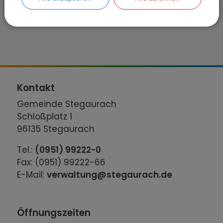
Kontakt
Gemeinde Stegaurach
Schloßplatz 1
96135 Stegaurach
Tel.:
(0951) 99222-0
Fax: (0951) 99222-66
E-Mail:
verwaltung@stegaurach.de
Öffnungszeiten