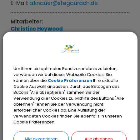
E-Mail:
a.knauer@stegaurach.de
Mitarbeiter:
Christine
Heywood
Tel.:
(0951) 99222-25
E-Mail:
ch.heywood@stegaurach.de
Stellvertretende Leitung:
Um Ihnen ein optimales Benutzererlebnis zu bieten,
Andrea
Bögelein
verwenden wir auf dieser Webseite Cookies. Sie
können über die
Cookie Präferenzen
Ihre aktuelle
Tel.:
(0951) 99222-22
Cookie Auswahl anpassen. Durch das Betätigen des
E-Mail:
a.boegelein@stegaurach.de
Buttons "Alle akzeptieren" stimmen Sie der
Verwendung aller Cookies zu. Mithilfe des Buttons "Alle
ablehnen" lehnen Sie der Verwendung nicht
Leiter:
erforderlicher Cookies ab. Eine Auflistung der
Heike
Wächtler
verwendeten Cookies finden Sie ebenfalls in unseren
Cookie Präferenzen.
Tel.:
(0951) 99222-20
E-Mail:
h.waechtler@stegaurach.de
Alle akzeptieren
Alle ablehnen