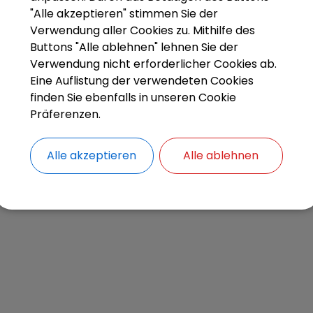
"Alle akzeptieren" stimmen Sie der
Verwaltungsleistungen
Verwendung aller Cookies zu. Mithilfe des
Bestattungseinrichtungen; Herstellung und Unte
Buttons "Alle ablehnen" lehnen Sie der
Öffentliche Grünflächen; Pflege
Verwendung nicht erforderlicher Cookies ab.
Öffentlicher Raum; Meldung eines Schadens bei 
Eine Auflistung der verwendeten Cookies
Gemeinde
finden Sie ebenfalls in unseren Cookie
Straßen; Durchführung von Grün- und Gehölzpfl
Präferenzen.
Straßenreinigung; Durchführung
Winterdienst; Räumung und Streuung bei Schne
Alle akzeptieren
Alle ablehnen
Eisglätte