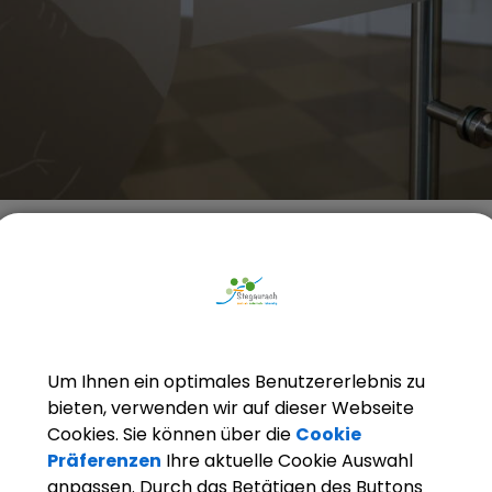
Bürgerservice
Rathaus
Ansprechpartner
Um Ihnen ein optimales Benutzererlebnis zu
ZURÜCK
bieten, verwenden wir auf dieser Webseite
Cookies. Sie können über die
Cookie
Bauhof
Präferenzen
Ihre aktuelle Cookie Auswahl
anpassen. Durch das Betätigen des Buttons