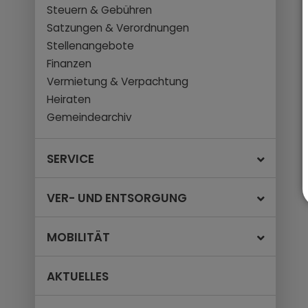
Steuern & Gebühren
Satzungen & Verordnungen
Stellenangebote
Finanzen
Vermietung & Verpachtung
Heiraten
Gemeindearchiv
SERVICE
VER- UND ENTSORGUNG
MOBILITÄT
AKTUELLES