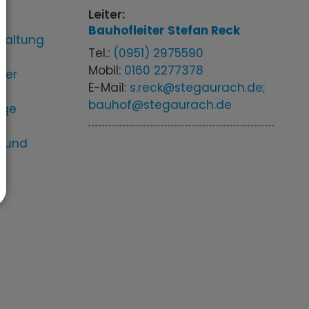
Leiter:
Bauhofleiter
Stefan
Reck
rhaltung
Tel.:
(0951) 2975590
Mobil:
0160 2277378
der
E-Mail:
s.reck@stegaurach.de;
bauhof@stegaurach.de
ege
e und