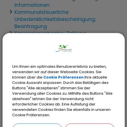
Informationen
Kommunalsteuerliche
Unbedenklichkeitsbescheinigung;
Beantragung
Konzessionsabgabe; Zahlung
Kreis- und Gemeindekasse;
Informationen über Kassengeschäfte
Mahnung und Vollstreckung durch die
Kommune; Informationen
Um Ihnen ein optimales Benutzererlebnis zu bieten,
Prüfungswesen; Örtliche
verwenden wir auf dieser Webseite Cookies. Sie
Rechnungsprüfung der Gemeinde
können über die
Cookie Präferenzen
Ihre aktuelle
Schulaufwand; Informationen über
Cookie Auswahl anpassen. Durch das Betätigen des
Buttons "Alle akzeptieren" stimmen Sie der
Träger
Verwendung aller Cookies zu. Mithilfe des Buttons "Alle
Schulen; Informationen zur
ablehnen" lehnen Sie der Verwendung nicht
Mittagsbetreuung
erforderlicher Cookies ab. Eine Auflistung der
verwendeten Cookies finden Sie ebenfalls in unseren
Internationaler Schüleraustausch;
Cookie Präferenzen.
Informationen zu Förderungen
Schülerbeförderung; Beantragung der