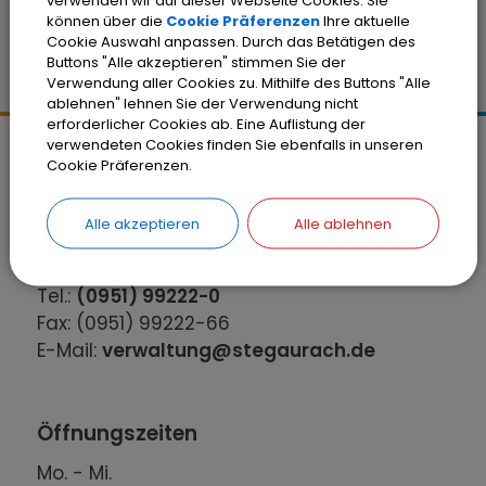
verwenden wir auf dieser Webseite Cookies. Sie
können über die
Cookie Präferenzen
Ihre aktuelle
Cookie Auswahl anpassen. Durch das Betätigen des
Buttons "Alle akzeptieren" stimmen Sie der
Verwendung aller Cookies zu. Mithilfe des Buttons "Alle
ablehnen" lehnen Sie der Verwendung nicht
erforderlicher Cookies ab. Eine Auflistung der
verwendeten Cookies finden Sie ebenfalls in unseren
Kontakt
Cookie Präferenzen.
Gemeinde Stegaurach
Schloßplatz 1
Alle akzeptieren
Alle ablehnen
96135 Stegaurach
Tel.:
(0951) 99222-0
Fax: (0951) 99222-66
E-Mail:
verwaltung@stegaurach.de
Öffnungszeiten
Mo. - Mi.