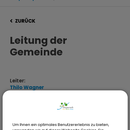
ZURÜCK
Leitung der
Gemeinde
Leiter:
Thilo
Wagner
Tel.:
(0951) 99222-0
E-Mail
verwaltung@stegaurach.de
Um Ihnen ein optimales Benutzererlebnis zu bieten,