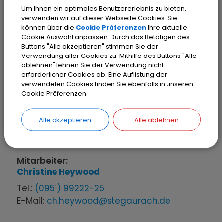
Versicherung; Abschluss durch die
Um Ihnen ein optimales Benutzererlebnis zu bieten,
verwenden wir auf dieser Webseite Cookies. Sie
Kommune
können über die
Cookie Präferenzen
Ihre aktuelle
Wildschaden; Anmeldung
Cookie Auswahl anpassen. Durch das Betätigen des
Zweitwohnungsteuer; Zahlung
Buttons "Alle akzeptieren" stimmen Sie der
Verwendung aller Cookies zu. Mithilfe des Buttons "Alle
ablehnen" lehnen Sie der Verwendung nicht
erforderlicher Cookies ab. Eine Auflistung der
verwendeten Cookies finden Sie ebenfalls in unseren
Mitarbeiter:
Cookie Präferenzen.
Margit
Erdin
Tel.:
(0951) 99222-21
Alle akzeptieren
Alle ablehnen
E-Mail:
m.erdin@stegaurach.de
Mitarbeiter:
Christine
Heywood
Tel.:
(0951) 99222-25
E-Mail:
ch.heywood@stegaurach.de