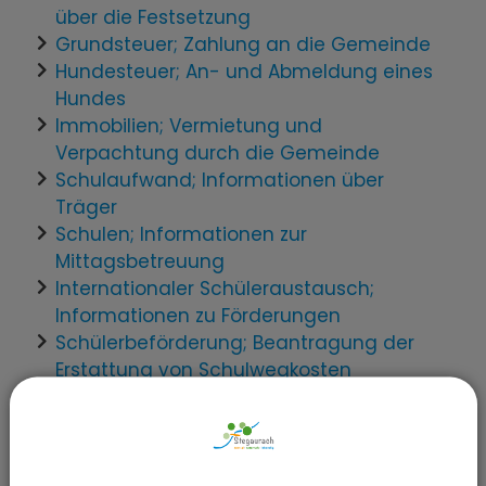
über die Festsetzung
Grundsteuer; Zahlung an die Gemeinde
Hundesteuer; An- und Abmeldung eines
Hundes
Immobilien; Vermietung und
Verpachtung durch die Gemeinde
Schulaufwand; Informationen über
Träger
Schulen; Informationen zur
Mittagsbetreuung
Internationaler Schüleraustausch;
Informationen zu Förderungen
Schülerbeförderung; Beantragung der
Erstattung von Schulwegkosten
Schülerbeförderung; Beantragung der
Kostenfreiheit des Schulweges
Schülerunfallversicherung; Informationen
über Kostenträger