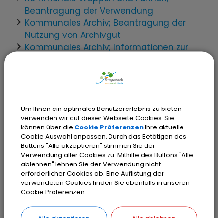
Beantragung der Verwendung
Kommunales Archiv; Beantragung der
Nutzung von Archivgut
Kommunales Archiv; Informationen zur
Archivpflege
Kommunales Behördennetz; Betrieb
Kommunales
Organisationsmanagement;
Informationen
Um Ihnen ein optimales Benutzererlebnis zu bieten,
verwenden wir auf dieser Webseite Cookies. Sie
Kommunikation mit Kommunen;
können über die
Cookie Präferenzen
Ihre aktuelle
Übermittlung von Nachrichten und
Cookie Auswahl anpassen. Durch das Betätigen des
Dokumenten
Buttons "Alle akzeptieren" stimmen Sie der
Verwendung aller Cookies zu. Mithilfe des Buttons "Alle
Lärmschutz; Erlass einer Verordnung
ablehnen" lehnen Sie der Verwendung nicht
Offene Verwaltungsdaten von
erforderlicher Cookies ab. Eine Auflistung der
Kommunen; Abruf
verwendeten Cookies finden Sie ebenfalls in unseren
Cookie Präferenzen.
Öffentlicher Raum; Meldung eines
Schadens bei der Gemeinde
Ortsrecht; Erlass von Satzungen und
Alle akzeptieren
Alle ablehnen