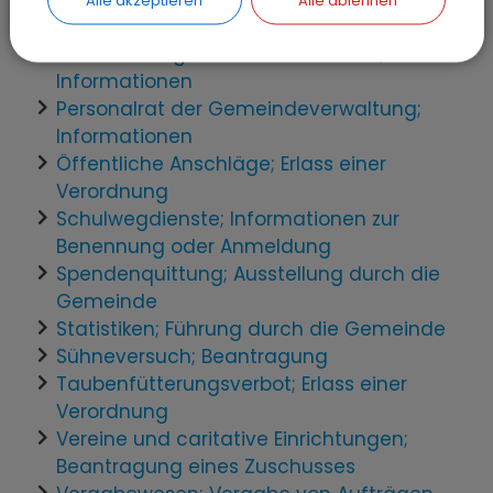
Verordnungen
Personalausgaben der Gemeinde;
Informationen
Personalrat der Gemeindeverwaltung;
Informationen
Öffentliche Anschläge; Erlass einer
Verordnung
Schulwegdienste; Informationen zur
Benennung oder Anmeldung
Spendenquittung; Ausstellung durch die
Gemeinde
Statistiken; Führung durch die Gemeinde
Sühneversuch; Beantragung
Taubenfütterungsverbot; Erlass einer
Verordnung
Vereine und caritative Einrichtungen;
Beantragung eines Zuschusses