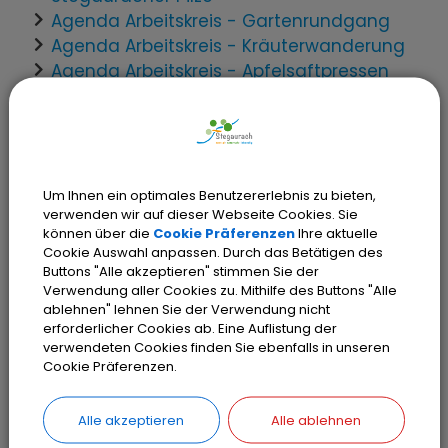
Agenda Arbeitskreis - Gartenrundgang
Agenda Arbeitskreis - Kräuterwanderung
Agenda Arbeitskreis - Apfelsaftpressen
Gemeinde Stegaurach - Praxistag
"Artenvielfalt fördern"
Heimat.Erlebnistag
Gemeinde Stegaurach -
Streuobstschnittkurs
Um Ihnen ein optimales Benutzererlebnis zu bieten,
verwenden wir auf dieser Webseite Cookies. Sie
Agenda Arbeitskreis - Exkursion:
können über die
Cookie Präferenzen
Ihre aktuelle
Vogelstimmwanderung
Cookie Auswahl anpassen. Durch das Betätigen des
Agenda Arbeitskreis -
Buttons "Alle akzeptieren" stimmen Sie der
Verwendung aller Cookies zu. Mithilfe des Buttons "Alle
Obstbaumschnittkurs
ablehnen" lehnen Sie der Verwendung nicht
Pilzführung in den Wäldern Stegaurachs
erforderlicher Cookies ab. Eine Auflistung der
Agenda Arbeitskreis -
verwendeten Cookies finden Sie ebenfalls in unseren
Cookie Präferenzen.
Nachbarschaftliches Autoteilen
Agenda Arbeitskreis - Essbare
Wildpflanzen - Geschenke der Natur
Alle akzeptieren
Alle ablehnen
Gemeinde Stegaurach - Umwelttag