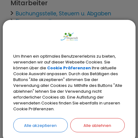
Mitarbeiter
Buchungsstelle, Steuern u. Abgaben
Finanzverwaltung
Verwaltungsleistungen
Immobilien; Vermietung und
Um Ihnen ein optimales Benutzererlebnis zu bieten,
verwenden wir auf dieser Webseite Cookies. Sie
Verpachtung durch die Gemeinde
können über die
Cookie Präferenzen
Ihre aktuelle
Schülerunfallversicherung; Informationen
Cookie Auswahl anpassen. Durch das Betätigen des
über Kostenträger
Buttons "Alle akzeptieren" stimmen Sie der
Verwendung aller Cookies zu. Mithilfe des Buttons "Alle
Versicherung; Abschluss durch die
ablehnen" lehnen Sie der Verwendung nicht
Kommune
erforderlicher Cookies ab. Eine Auflistung der
Wildschaden; Anmeldung
verwendeten Cookies finden Sie ebenfalls in unseren
Cookie Präferenzen.
Zweitwohnungsteuer; Zahlung
Alle akzeptieren
Alle ablehnen