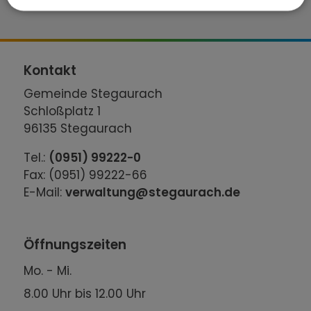
Kontakt
Gemeinde Stegaurach
Schloßplatz 1
96135 Stegaurach
Tel.:
(0951) 99222-0
Fax: (0951) 99222-66
E-Mail:
verwaltung@stegaurach.de
Öffnungszeiten
Mo. - Mi.
8.00 Uhr bis 12.00 Uhr