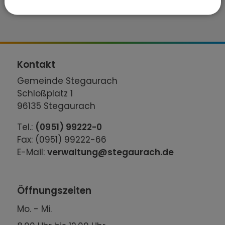
Kontakt
Gemeinde Stegaurach
Schloßplatz 1
96135 Stegaurach
Tel.:
(0951) 99222-0
Fax: (0951) 99222-66
E-Mail:
verwaltung@stegaurach.de
Öffnungszeiten
Mo. - Mi.