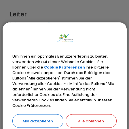
Leiter
Kassenverwaltung
Mitarbeiter
Finanzverwaltung
Um Ihnen ein optimales Benutzererlebnis zu bieten,
verwenden wir auf dieser Webseite Cookies. Sie
können über die
Cookie Präferenzen
Ihre aktuelle
Cookie Auswahl anpassen. Durch das Betätigen des
Verwaltungsleistungen
Buttons "Alle akzeptieren" stimmen Sie der
Verwendung aller Cookies zu. Mithilfe des Buttons "Alle
Kreis- und Gemeindekasse;
ablehnen" lehnen Sie der Verwendung nicht
erforderlicher Cookies ab. Eine Auflistung der
Informationen über Kassengeschäfte
verwendeten Cookies finden Sie ebenfalls in unseren
Mahnung und Vollstreckung durch die
Cookie Präferenzen.
Kommune; Informationen
Alle akzeptieren
Alle ablehnen